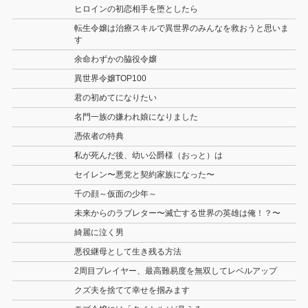
ヒロインの初恋相手を堕としたら
転生令嬢は治療スキルで異世界のみんなを救おうと思いま
す
余命わずかの脇役令嬢
異世界令嬢TOP100
君の初めてになりたい
名門一族の嫌われ娘になりました
憑依者の特典
私が死んだ後、幼い公爵様（おっと）は
セイレン〜悪党と契約家族になった〜
千の顔～仮面の少年～
未来からのラブレター〜滅亡する世界の英雄は俺！？〜
綺麗に泣く男
悪役継母として生き残る方法
2周目プレイヤー、最高難易度を無双してレベルアップ
クズ夫を捨てて幸せを掴みます