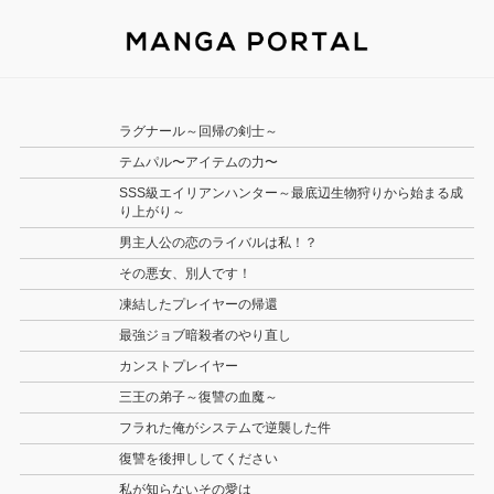
ラグナール～回帰の剣士～
テムパル〜アイテムの力〜
SSS級エイリアンハンター～最底辺生物狩りから始まる成
り上がり～
男主人公の恋のライバルは私！？
その悪女、別人です！
凍結したプレイヤーの帰還
最強ジョブ暗殺者のやり直し
カンストプレイヤー
三王の弟子～復讐の血魔～
フラれた俺がシステムで逆襲した件
復讐を後押ししてください
私が知らないその愛は