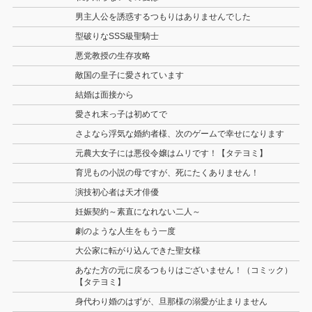
男主人公を誘惑するつもりはありませんでした
型破りなSSS級聖騎士
悪党教授の生存攻略
敵国の皇子に愛されています
結婚は面接から
愛され末っ子は初めてで
さよなら浮気な婚約者様、次のゲームで幸せになります
元農大女子には悪役令嬢はムリです！【タテヨミ】
育児もの小説の母ですが、死にたくありません！
演技初心者は天才俳優
妊娠契約～素直になれない二人～
劇のような人生をもう一度
大公家に転がり込んできた聖女様
あなた方の元に戻るつもりはございません！（コミック）
【タテヨミ】
身代わり婚のはずが、旦那様の溺愛が止まりません