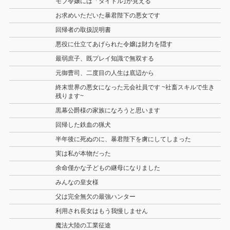
モブ令嬢には「タイトル｣が見える
お求めいただいた暴君陛下の悪女です
回帰者の取扱説明書
悪役に仕立てあげられた令嬢は財力を隠す
最弱庶子、既プレイ知識で無双する
元御曹司、二度目の人生は底辺から
終末世界の悪女になった元会社員です ~社畜スキルで生き
残ります~
黒幕公爵様の家族になろうと思います
回帰した鉄血の猟犬
半年後に死ぬのに、暴君陛下を虜にしてしまった
実は私が本物だった
余命僅かな子どもの継母になりました
みんなの皇女様
父は完全無欠の最強ハンター
利用され長女はもう我慢しません
魔法大陸の工業征途