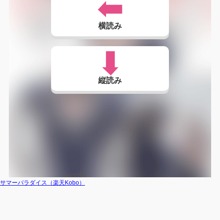
横読み
縦読み
サマーパラダイス（楽天Kobo）