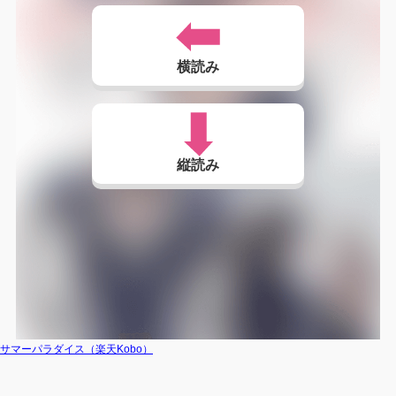
横読み
縦読み
サマーパラダイス（楽天Kobo）