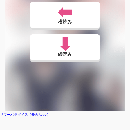
横読み
縦読み
サマーパラダイス（楽天Kobo）