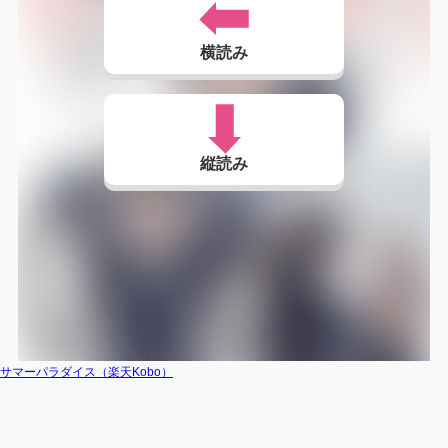
横読み
縦読み
サマーパラダイス（楽天Kobo）