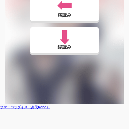
横読み
縦読み
サマーパラダイス（楽天Kobo）