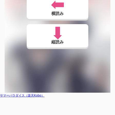
横読み
縦読み
サマーパラダイス（楽天Kobo）