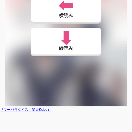
横読み
縦読み
サマーパラダイス（楽天Kobo）