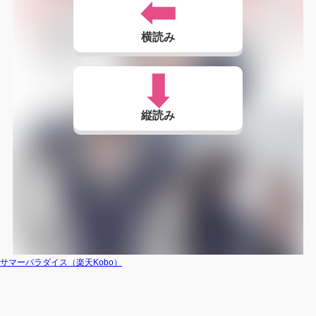
横読み
縦読み
サマーパラダイス（楽天Kobo）