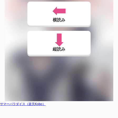
横読み
縦読み
サマーパラダイス（楽天Kobo）