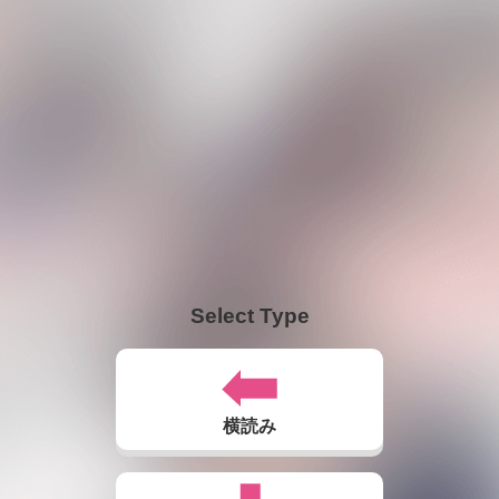
Select Type
横読み