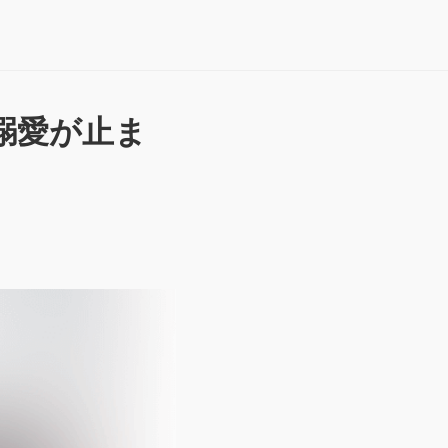
溺愛が止ま