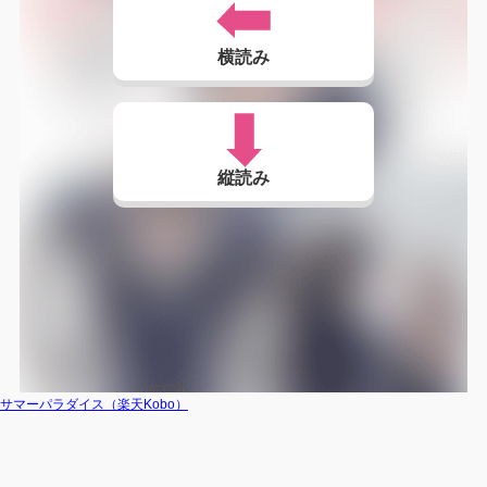
横読み
縦読み
サマーパラダイス（楽天Kobo）