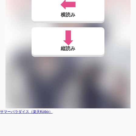
横読み
縦読み
サマーパラダイス（楽天Kobo）