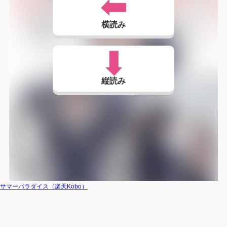
横読み
縦読み
サマーパラダイス（楽天Kobo）