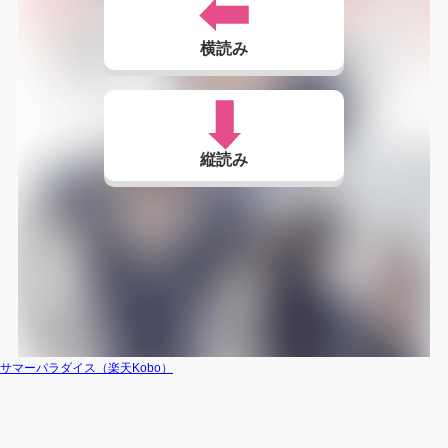
横読み
縦読み
サマーパラダイス（楽天Kobo）