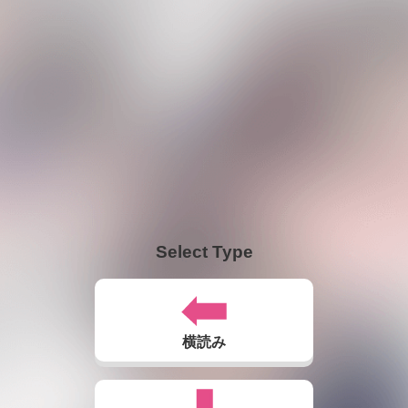
Select Type
横読み