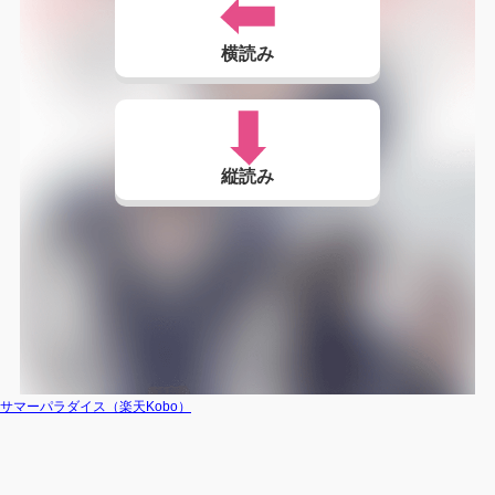
横読み
縦読み
サマーパラダイス（楽天Kobo）