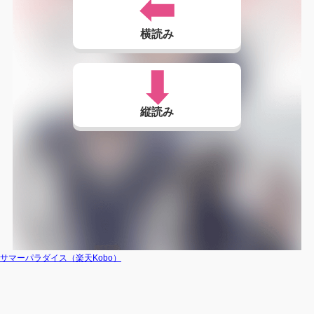
横読み
縦読み
サマーパラダイス（楽天Kobo）