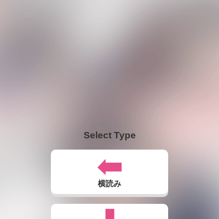
Select Type
横読み