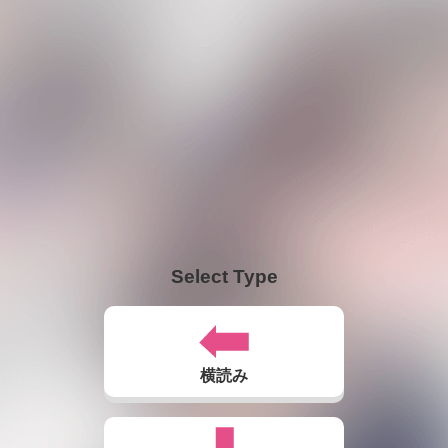
Select Type
横読み