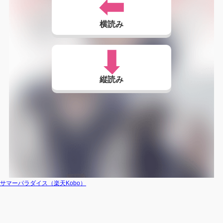
横読み
縦読み
サマーパラダイス（楽天Kobo）