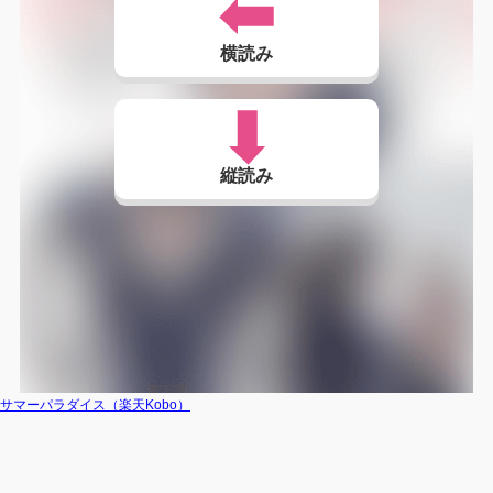
横読み
縦読み
サマーパラダイス（楽天Kobo）