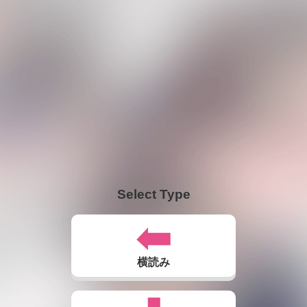
Select Type
横読み