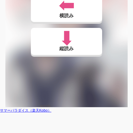
横読み
縦読み
サマーパラダイス（楽天Kobo）