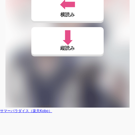
横読み
縦読み
サマーパラダイス（楽天Kobo）