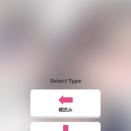
Select Type
横読み