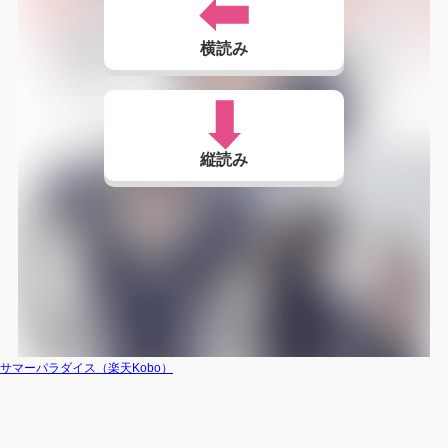
横読み
縦読み
サマーパラダイス（楽天Kobo）