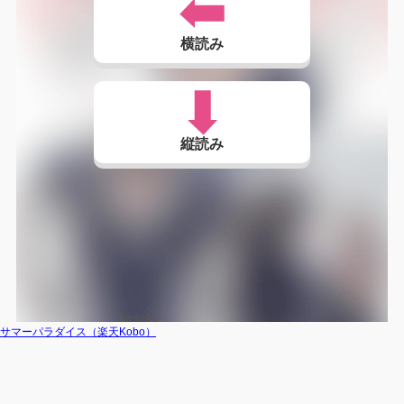
横読み
縦読み
サマーパラダイス（楽天Kobo）