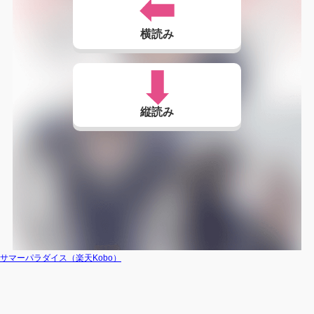
横読み
縦読み
サマーパラダイス（楽天Kobo）