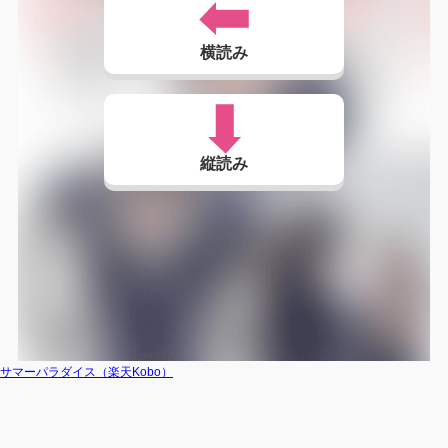
横読み
縦読み
サマーパラダイス（楽天Kobo）