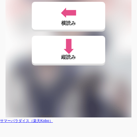
横読み
縦読み
サマーパラダイス（楽天Kobo）