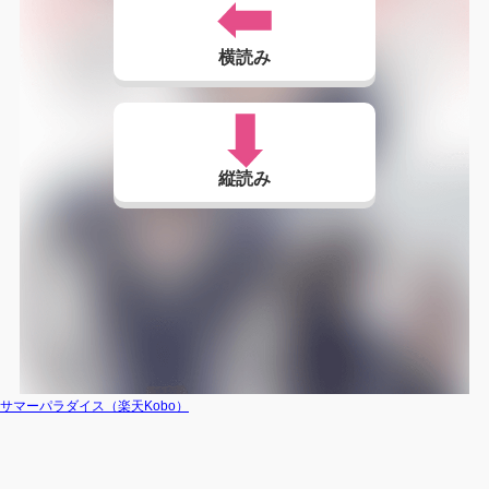
横読み
縦読み
サマーパラダイス（楽天Kobo）