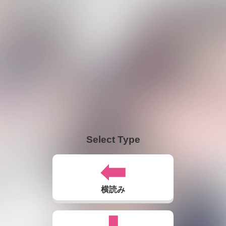
Select Type
横読み