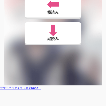
横読み
縦読み
サマーパラダイス（楽天Kobo）