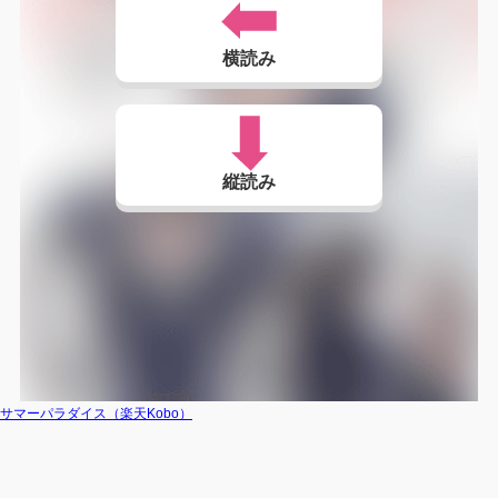
横読み
縦読み
サマーパラダイス（楽天Kobo）