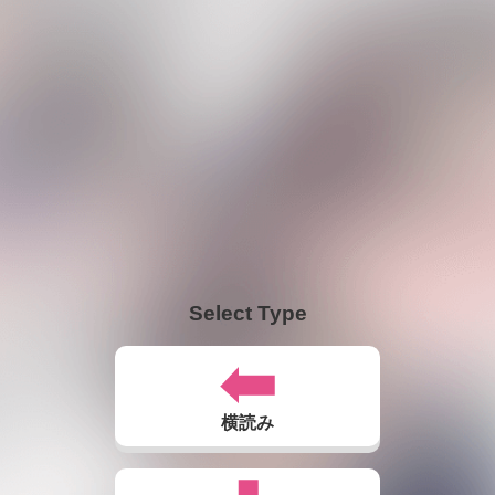
Select Type
横読み