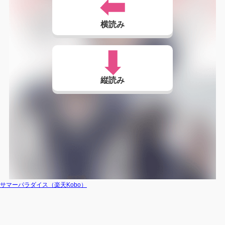
横読み
縦読み
サマーパラダイス（楽天Kobo）