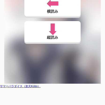
横読み
縦読み
サマーパラダイス（楽天Kobo）