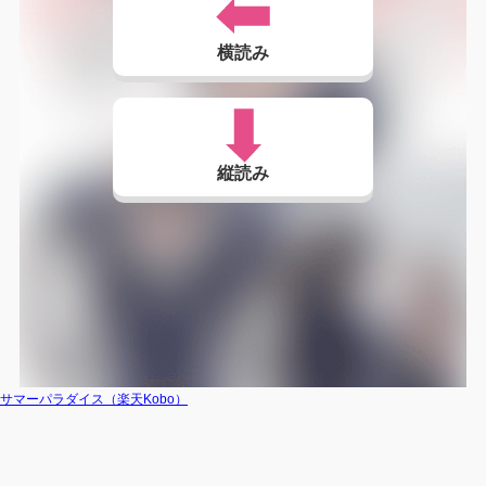
横読み
縦読み
サマーパラダイス（楽天Kobo）