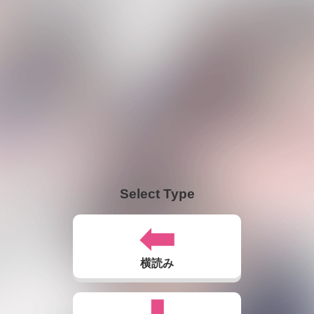
Select Type
横読み