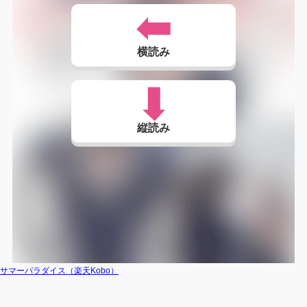
横読み
縦読み
サマーパラダイス（楽天Kobo）