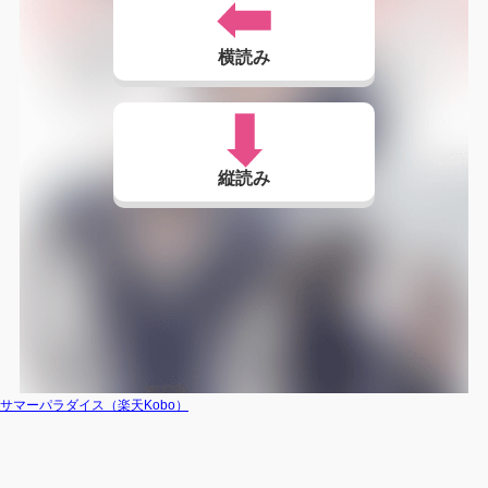
横読み
縦読み
サマーパラダイス（楽天Kobo）