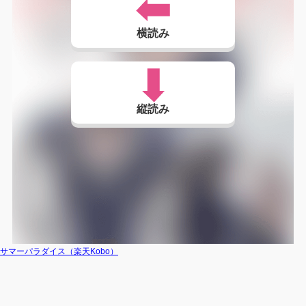
横読み
縦読み
サマーパラダイス（楽天Kobo）