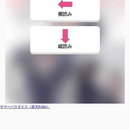
横読み
縦読み
サマーパラダイス（楽天Kobo）