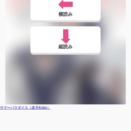
横読み
縦読み
サマーパラダイス（楽天Kobo）