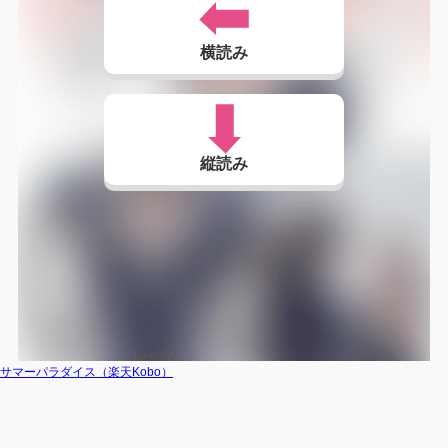
横読み
縦読み
サマーパラダイス（楽天Kobo）