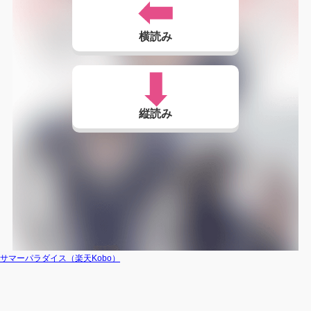
横読み
縦読み
サマーパラダイス（楽天Kobo）